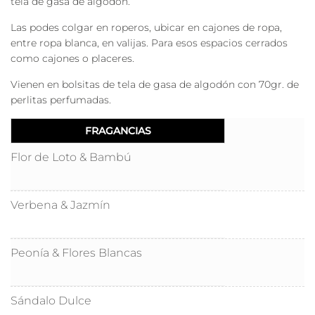
tela de gasa de algodón.
Las podes colgar en roperos, ubicar en cajones de ropa,
entre ropa blanca, en valijas. Para esos espacios cerrados
como cajones o placeres.
Vienen en bolsitas de tela de gasa de algodón con 70gr. de
perlitas perfumadas.
Flor de Loto & Bambú
Verbena & Jazmín
Peonía & Flores Blancas
Sándalo Dulce