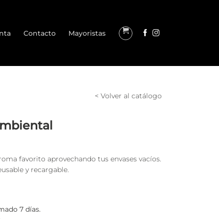
nta
Contacto
Mayoristas
< Volver al catálogo
Ambiental
roma favorito aprovechando tus envases vacíos.
eusable y recargable.
mado 7 días.