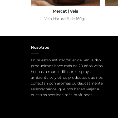
Difusor
Mercat | Vela
00ml.
Vela Natural® de 160gr.
Nosotros
En nuestro estudio/taller de San Isidro
producimos hace más de 20 años velas
hechas a mano, difusores, sprays
ambientales y otros productos que nos
conectan con aromas cuidadosamente
seleccionados, que nos hacen viajar a
nuestros sentidos más profundos.