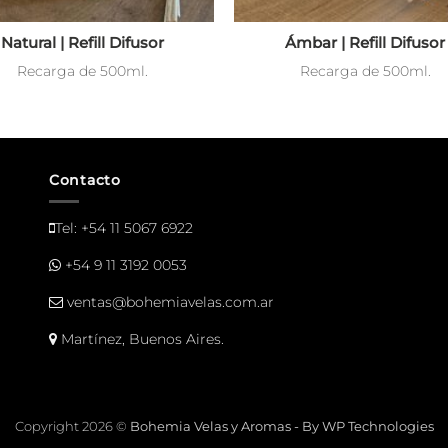
Natural | Refill Difusor
Ámbar | Refill Difusor
Recarga de 500ml.
Recarga de 500ml.
Contacto
Tel:
+54 11 5067 6922
+54 9 11 3192 0053
ventas@bohemiavelas.com.ar
Martínez, Buenos Aires.
Copyright 2026 ©
Bohemia Velas y Aromas - By WP Technologies