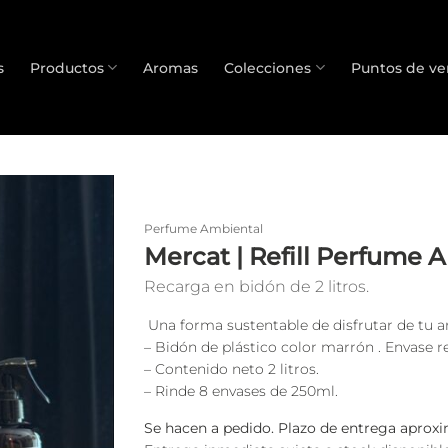
s
Productos
Aromas
Colecciones
Puntos de ve
Perfume Ambiental
Mercat | Refill Perfume 
Recarga en bidón de 2 litros.
Una forma sustentable de disfrutar de tu a
– Bidón de plástico color marrón . Envase r
– Contenido neto 2 litros.
– Rinde 8 envases de 250ml.
Se hacen a pedido. Plazo de entrega aproxi