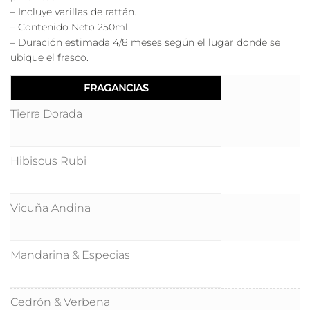
– Incluye varillas de rattán.
– Contenido Neto 250ml.
– Duración estimada 4/8 meses según el lugar donde se
ubique el frasco.
Tierra Dorada
Hibiscus Rubi
Vicuña Andina
Mandarina & Especias
Cedrón & Verbena