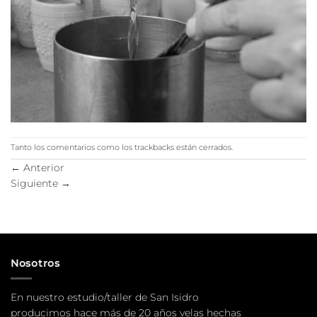
Tanto los comentarios como los trackbacks están cerrados.
←
Anterior
Siguiente
→
Nosotros
En nuestro estudio/taller de San Isidro
producimos hace más de 20 años velas hechas