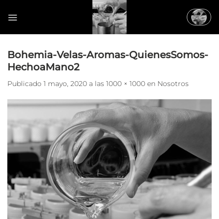
Saltar
al
contenido
Bohemia-Velas-Aromas-QuienesSomos-
HechoaMano2
Publicado
1 mayo, 2020
a las
1000 × 1000
en
Nosotros