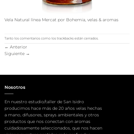
Vela Natural línea Mercat por Bohemia, velas & aromas
Tanto los comentarios como los trackbacks están cerrados.
←
Anterior
Siguiente
→
Nosotros
En nuestro estudio/taller de San Isidro
producimos hace más de 20 años velas hechas
a mano, difusores, sprays ambientales y otros
productos que nos conectan con aromas
cuidadosamente seleccionados, que nos hacen