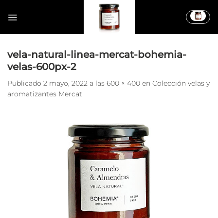
Saltar
al
contenido
vela-natural-linea-mercat-bohemia-
velas-600px-2
Publicado
2 mayo, 2022
a las
600 × 400
en
Colección velas y
aromatizantes Mercat