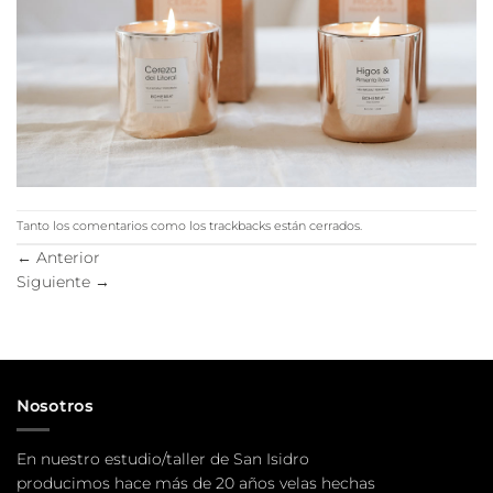
Tanto los comentarios como los trackbacks están cerrados.
←
Anterior
Siguiente
→
Nosotros
En nuestro estudio/taller de San Isidro
producimos hace más de 20 años velas hechas