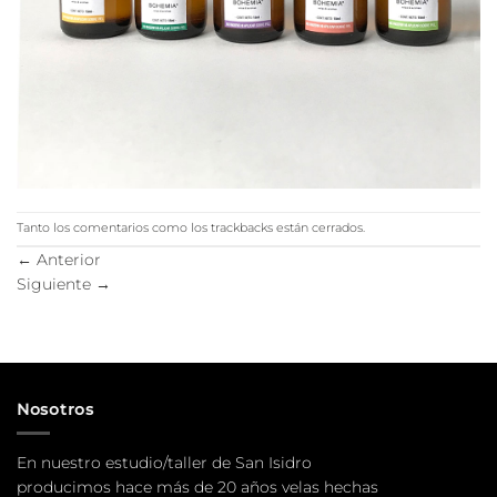
Tanto los comentarios como los trackbacks están cerrados.
←
Anterior
Siguiente
→
Nosotros
En nuestro estudio/taller de San Isidro
producimos hace más de 20 años velas hechas