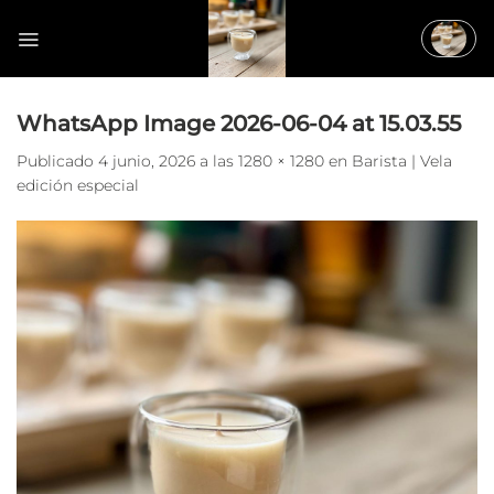
Saltar
al
contenido
WhatsApp Image 2026-06-04 at 15.03.55
Publicado
4 junio, 2026
a las
1280 × 1280
en
Barista | Vela
edición especial