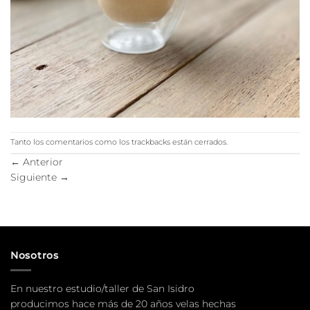
Tanto los comentarios como los trackbacks están cerrados.
←
Anterior
Siguiente
→
Nosotros
En nuestro estudio/taller de San Isidro
producimos hace más de 20 años velas hechas