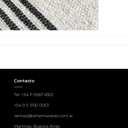
Contacto
Tel:
+54 11 5067 6922
+54 9 11 3192 0053
ventas@bohemiavelas.com.ar
Martínez, Buenos Aires.