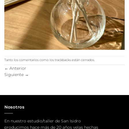
Tanto los comentarios como los trackbacks están cerrados.
←
Anterior
Siguiente
→
Nosotros
En nuestro estudio/taller de San Isidro
producimos hace más de 20 años velas hechas