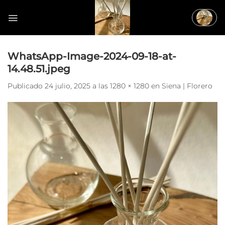
Saltar
al
contenido
WhatsApp-Image-2024-09-18-at-
14.48.51.jpeg
Publicado
24 julio, 2025
a las
1280 × 1280
en
Siena | Florero