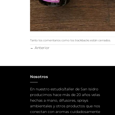
Tanto los comentarios como los trackbacks están cerrados.
←
Anterior
Nosotros
En nuestro estudio/taller de San Isidro
producimos hace más de 20 años velas
hechas a mano, difusores, sprays
ambientales y otros productos que nos
conectan con aromas cuidadosamente