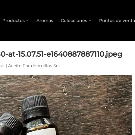
Productos
Aromas
Colecciones
Puntos de venta
-at-15.07.51-e1640887887110.jpeg
al | Aceite Para Hornillos Set