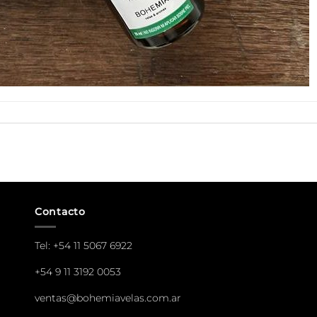
Contacto
Tel:
+54 11 5067 6922
+54 9 11 3192 0053
ventas@bohemiavelas.com.ar